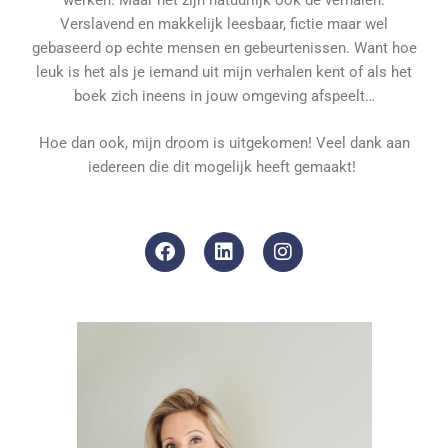
Verslavend en makkelijk leesbaar, fictie maar wel
gebaseerd op echte mensen en gebeurtenissen. Want hoe
leuk is het als je iemand uit mijn verhalen kent of als het
boek zich ineens in jouw omgeving afspeelt…
Hoe dan ook, mijn droom is uitgekomen! Veel dank aan
iedereen die dit mogelijk heeft gemaakt!
F
L
I
a
i
n
c
n
s
e
k
t
b
e
a
o
d
g
o
i
r
k
n
a
m