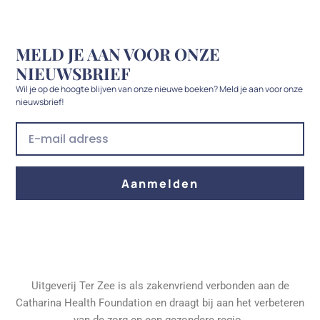
MELD JE AAN VOOR ONZE
NIEUWSBRIEF
Wil je op de hoogte blijven van onze nieuwe boeken? Meld je aan voor onze
nieuwsbrief!
E
m
a
i
Aanmelden
l
Uitgeverij Ter Zee is als zakenvriend verbonden aan de
Catharina Health Foundation en draagt bij aan het verbeteren
van de zorg en een gezondere regio.