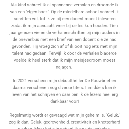
Als kind schreef ik al spannende verhalen en droomde ik
van een ‘eigen boek’. Op de middelbare school schreef ik
schriften vol, tot ik ze bij een docent moest inleveren
zodat ik mijn aandacht weer bij de les kon houden. Tien
jaar geleden vielen de verhalenschriften
bij mijn ouders in
de brievenbus met een brief van een docent die ze had
gevonden. Hij vroeg zich af of ik ooit nog iets met mijn
talent had gedaan. Te
rwijl ik door de verhalen bladerde
voelde ik heel sterk dat ik mijn meisjesdroom moest
najagen.
In 2021 verscheen mijn debuutthriller De Rouwbrief en
daarna verschenen nog diverse titels. Inmiddels kan ik
leven van het schrijven en daar ben ik de lezers heel erg
dankbaar voor!
Regelmatig wordt er gevraagd wat mijn geheim is. ‘Geluk,’
zeg ik dan. Geluk, gedrevenheid, creativiteit en knetterhard
werken. Maar het zijn natuurlijk ook de verhalen.