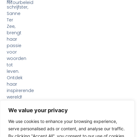
en
retourbeleid
schrijfster,
Sanne
Ter
Zee,
brengt
haar
passie
voor
woorden
tot
leven.
Ontdek
haar
inspirerende
wereld!
F
I
L
a
n
i
We value your privacy
c
s
n
e
t
k
We use cookies to enhance your browsing experience,
b
a
e
serve personalised ads or content, and analyse our traffic.
o
g
d
o
r
i
By clicking "Accept All", you consent to our use of cookies.