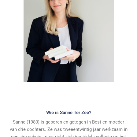
Wie is Sanne Ter Zee?
Sanne (
1980) is geboren en getogen in Best en moeder
van drie dochters. Ze was tweeëntwintig jaar werkzaam in
een ziekenhuis, maar richt zich inmiddels volledig op het