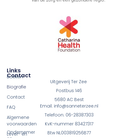
Links
Contact
Boeken
Uitgeverij Ter Zee
Biografie
Postbus 146
Contact
5680 AC Best
Email: info@sanneterzee.nl
FAQ
Telefoon: 06-28387303
Algemene
voorwaarden
KvK-nummer 83427317
Ondernemer
Btw NL003819256B77
Lever- en