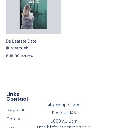
De Laatste Date
(luisterboek)
€
19,99
Incl. btw
Links
Contact
Boeken
Uitgeverij Ter Zee
Biografie
Postbus 146
Contact
5680 AC Best
Email: info@sanneterzee.nl