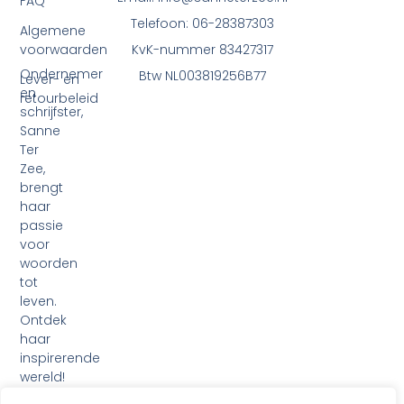
FAQ
Telefoon: 06-28387303
Algemene
voorwaarden
KvK-nummer 83427317
Ondernemer
Btw NL003819256B77
Lever- en
en
retourbeleid
schrijfster,
Sanne
Ter
Zee,
brengt
haar
passie
voor
woorden
tot
leven.
Ontdek
haar
inspirerende
wereld!
F
I
L