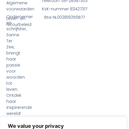
Telefoon: 06-28387303
Algemene
voorwaarden
KvK-nummer 83427317
Ondernemer
Btw NL003819256B77
Lever- en
en
retourbeleid
schrijfster,
Sanne
Ter
Zee,
brengt
haar
passie
voor
woorden
tot
leven.
Ontdek
haar
inspirerende
wereld!
F
I
L
a
n
i
We value your privacy