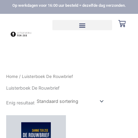
Ga
Op werkdagen voor 16:00 uur besteld = dezelfde dag verzonden.
naar
de
Winke
inhoud
Home
/ Luisterboek De Rouwbrief
Luisterboek De Rouwbrief
Enig resultaat