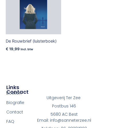
De Rouwbrief (luisterboek)
€
19,99
Incl. btw
Links
Contact
Boeken
Uitgeverij Ter Zee
Biografie
Postbus 146
Contact
5680 AC Best
Email: info@sanneterzee.nl
FAQ