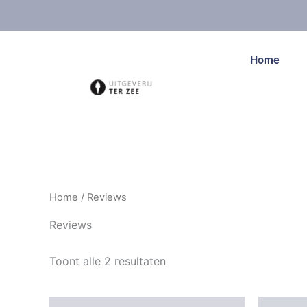
Ga
naar
de
Home
inhoud
Home
/ Reviews
Reviews
Toont alle 2 resultaten