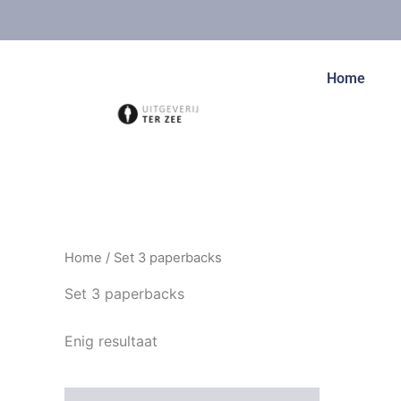
Ga
naar
de
Home
inhoud
Home
/ Set 3 paperbacks
Set 3 paperbacks
Enig resultaat