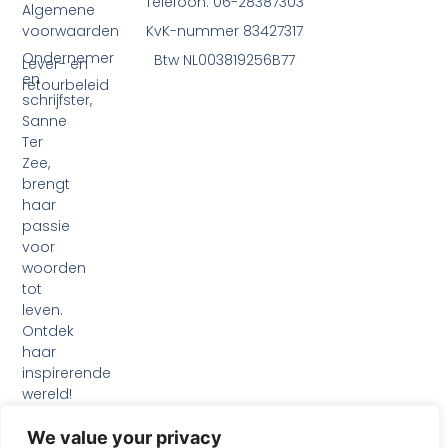
Telefoon: 06-28387303
Algemene
voorwaarden
KvK-nummer 83427317
Ondernemer
Btw NL003819256B77
Lever- en
en
retourbeleid
schrijfster,
Sanne
Ter
Zee,
brengt
haar
passie
voor
woorden
tot
leven.
Ontdek
haar
inspirerende
wereld!
F
I
L
a
n
i
We value your privacy