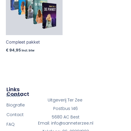
Compleet pakket
€
94,95
Incl. btw
Links
Contact
Boeken
Uitgeverij Ter Zee
Biografie
Postbus 146
Contact
5680 AC Best
Email: info@sanneterzee.nl
FAQ