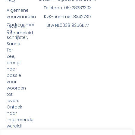
FAQ
Telefoon: 06-28387303
Algemene
voorwaarden
KvK-nummer 83427317
Ondernemer
Btw NL003819256B77
Lever- en
en
retourbeleid
schrijfster,
Sanne
Ter
Zee,
brengt
haar
passie
voor
woorden
tot
leven.
Ontdek
haar
inspirerende
wereld!
F
I
L