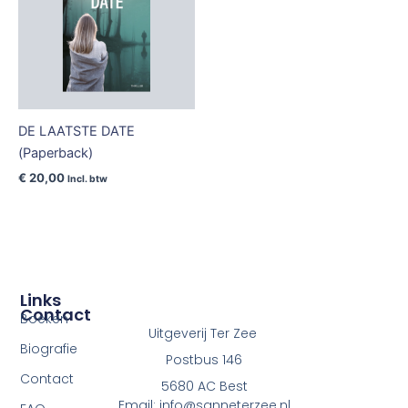
DE LAATSTE DATE
(Paperback)
€
20,00
Incl. btw
Links
Contact
Boeken
Uitgeverij Ter Zee
Biografie
Postbus 146
Contact
5680 AC Best
Email: info@sanneterzee.nl