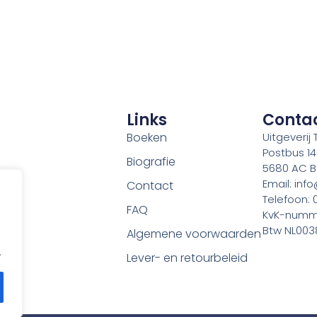
Links
Conta
Boeken
Uitgeverij
Postbus 1
Biografie
5680 AC B
Email: inf
Contact
Telefoon:
FAQ
KvK-numm
Btw NL003
Algemene voorwaarden
.
Lever- en retourbeleid