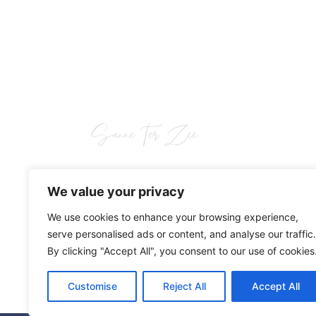
Ondernemer en schrijfster, Sanne Ter
We value your privacy
Zee, brengt haar passie voor
woorden tot leven. Ontdek haar
We use cookies to enhance your browsing experience,
inspirerende wereld!
serve personalised ads or content, and analyse our traffic.
F
I
L
By clicking "Accept All", you consent to our use of cookies
a
n
i
c
s
n
Customise
Reject All
Accept All
e
t
k
b
a
e