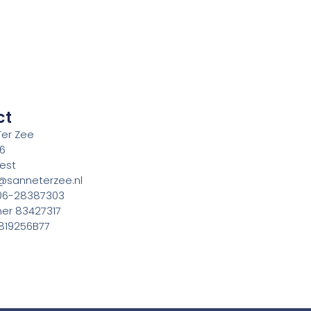
ct
 Ter Zee
46
est
o@sanneterzee.nl
 06-28387303
er 83427317
819256B77