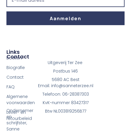
m
a
i
Aanmelden
l
Links
Contact
Boeken
Uitgeverij Ter Zee
Biografie
Postbus 146
Contact
5680 AC Best
Email: info@sanneterzee.nl
FAQ
Telefoon: 06-28387303
Algemene
voorwaarden
KvK-nummer 83427317
Ondernemer
Btw NL003819256B77
Lever- en
en
retourbeleid
schrijfster,
Sanne