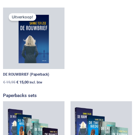
Oorspronkelijke
Huidige
prijs
prijs
Uitverkoop!
was:
is:
€ 19,95.
€ 15,00.
DE ROUWBRIEF (Paperback)
€
19,95
€
15,00
Incl. btw
Paperbacks sets