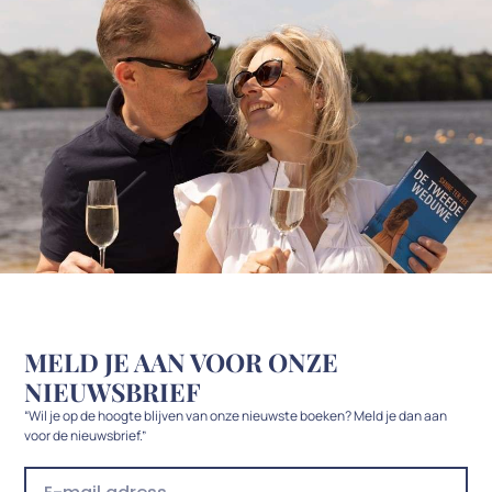
MELD JE AAN VOOR ONZE
NIEUWSBRIEF
“
Wil je op de hoogte blijven van onze nieuwste boeken? Meld je dan aan
voor de nieuwsbrief.
”
E