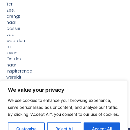
Ter
Zee,
brengt
haar
passie
voor
woorden
tot
leven.
Ontdek
haar
inspirerende
wereld!
F
I
L
a
n
i
We value your privacy
c
s
n
e
t
k
We use cookies to enhance your browsing experience,
b
a
e
serve personalised ads or content, and analyse our traffic.
o
g
d
o
r
i
By clicking "Accept All", you consent to our use of cookies.
k
a
n
-
m
Customise
Reject All
Accept All
f