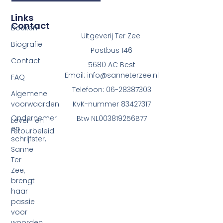
Links
Contact
Boeken
Uitgeverij Ter Zee
Biografie
Postbus 146
Contact
5680 AC Best
Email: info@sanneterzee.nl
FAQ
Telefoon: 06-28387303
Algemene
voorwaarden
KvK-nummer 83427317
Ondernemer
Btw NL003819256B77
Lever- en
en
retourbeleid
schrijfster,
Sanne
Ter
Zee,
brengt
haar
passie
voor
woorden